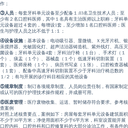
作；
③人员
：每套牙科单元设备至少配备１.03名卫生技术人员；至
少有２名口腔科医师，其中１名具有主治医师以上职称；牙科单
元设备超过４套的，每增设1套，至少增加１名口腔科医师；医
生与护理人员之比不低于１:１；
④设备设施
：基本设备：电动吸引器、显微镜、Ｘ光牙片机、银
汞搅拌器、光敏固化灯、超声洁治器铸造机、紫外线灯、高压灭
菌设备；牙科单元设备4套：牙科治疗椅（１台）、手术灯（１
个）、痰盂（１个）、器械盘（１个）低速牙科切割装置（１
套）、医师座椅（１个）、病历书写桌（１张）、口腔检查器械
（１套）、配备中高速牙科切割装置不少于牙科治疗椅总数的
１/２；有与开展的诊疗科目相应的其他设备
⑤规章制度
：制订各项规章制度、人员岗位责任制，有国家制定
或认可的医疗护理技术操作规程，并成册可用。
⑥医废管理
：医疗废物收集、运送、暂时储存符合要求。参考核
查案例
对照上述核查要点，案例如下：房屋每套牙科单元设备建筑面积
不少于30平方米；净使用面积不少于6平方米，科室设置能开展
口腔内科、口腔外科和口腔修复科的大部分诊治工作，有条件的