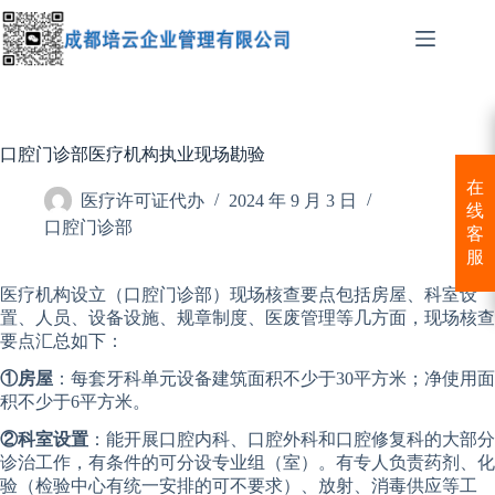
跳
至
内
容
口腔门诊部医疗机构执业现场勘验
在
医疗许可证代办
2024 年 9 月 3 日
线
口腔门诊部
客
服
医疗机构设立（口腔门诊部）现场核查要点包括房屋、科室设
置、人员、设备设施、规章制度、医废管理等几方面，现场核查
要点汇总如下：
①房屋
：每套牙科单元设备建筑面积不少于30平方米；净使用面
积不少于6平方米。
②科室设置
：能开展口腔内科、口腔外科和口腔修复科的大部分
诊治工作，有条件的可分设专业组（室）。有专人负责药剂、化
验（检验中心有统一安排的可不要求）、放射、消毒供应等工