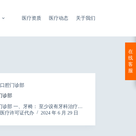
医疗资质
医疗动态
关于我们
在
线
客
服
口腔门诊部
门诊部
门诊部 一、牙椅： 至少设有牙科治疗…
医疗许可证代办
2024 年 6 月 29 日