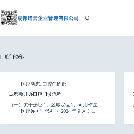
跳
至
内
容
口腔门诊部
医疗动态
,
口腔门诊部
成都新开办口腔门诊流程
（一）关于选址 1、区域定位 2、可用作医…
医疗许可证代办
2024 年 9 月 3 日