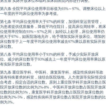
第五条 实际开放床位和临时加床由医院内部进行调整。
第六条 全院平均床位使用率目标值为93%～97%。调整床位以上
一年度的平均床位使用率为参考值。
第七条 平均床位使用率大于97%的科室，加强科室运营管理，
为患者提供优质服务，降低平均住院日，提高床位周转率，将床
位使用率控制在93%～97%之间；如经以上处理，床位使用率仍
然大于97%，如医院场地允许，给予增加实际开放床位。增加的
床位数等于上一年度平均床位使用率减去97%乘以原有实际开放
床位数。
第八条 平均床位使用率小于93%的科室，予减少实际开放床
位。减少的床位数等于93%减去上一年度平均床位使用率乘以原
有实际开放床位数。
第九条 重症医学科、中医科、康复医学科、感染性疾病科等政
策有特殊要求的科室，须结合医院场地、人力资源等实际情况综
合考虑，拟定合适的床位数。原则上重症医学科开放床位数占医
院开放床位数的比例为2%-8%，中医科开放床位数占医院开放床
位数的比例为5%，康复医学科开放床位数占医院开放床位数的
比例为2%-5%，感染性疾病科开放床位数占医院开放床位数的比
例为3%。