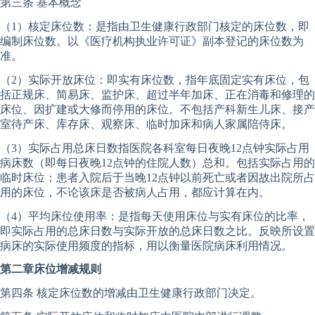
第三条 基本概念
（1）核定床位数：是指由卫生健康行政部门核定的床位数，即
编制床位数。以《医疗机构执业许可证》副本登记的床位数为
准。
（2）实际开放床位：即实有床位数，指年底固定实有床位，包
括正规床、简易床、监护床、超过半年加床、正在消毒和修理的
床位、因扩建或大修而停用的床位。不包括产科新生儿床、接产
室待产床、库存床、观察床、临时加床和病人家属陪侍床。
（3）实际占用总床日数指医院各科室每日夜晚12点钟实际占用
病床数（即每日夜晚12点钟的住院人数）总和。包括实际占用的
临时床位；患者入院后于当晚12点钟以前死亡或者因故出院所占
用的床位，不论该床是否被病人占用，都应计算在内。
（4）平均床位使用率：是指每天使用床位与实有床位的比率，
即实际占用的总床日数与实际开放的总床日数之比。反映所设置
病床的实际使用频度的指标，用以衡量医院病床利用情况。
第二章床位增减规则
第四条 核定床位数的增减由卫生健康行政部门决定。