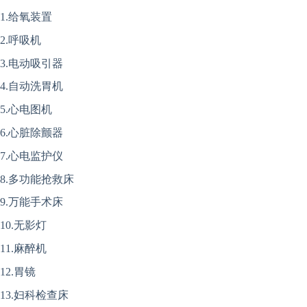
1.给氧装置
2.呼吸机
3.电动吸引器
4.自动洗胃机
5.心电图机
6.心脏除颤器
7.心电监护仪
8.多功能抢救床
9.万能手术床
10.无影灯
11.麻醉机
12.胃镜
13.妇科检查床