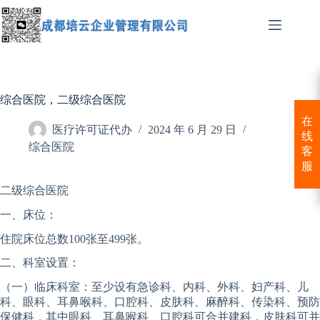
跳
至
内
容
综合医院，二级综合医院
在
医疗许可证代办
2024 年 6 月 29 日
线
综合医院
客
服
二级综合医院
一、床位：
住院床位总数100张至499张。
二、科室设置：
（一）临床科室：至少设有急诊科、内科、外科、妇产科、儿
科、眼科、耳鼻喉科、口腔科、皮肤科、麻醉科、传染科、预防
保健科，其中眼科、耳鼻喉科、口腔科可合并建科，皮肤科可并