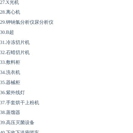
27.X光机
28.离心机
29.钾钠氯分析仪尿分析仪
30.B超
31.冷冻切片机
32.石蜡切片机
33.敷料柜
34.洗衣机
35.器械柜
36.紫外线灯
37.手套烘干上粉机
38.蒸馏器
39.高压灭菌设备
40.下收下送密闭车